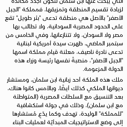
التي يبحث عنها ابن سلمان لتكون أجدد مكائده
لزيادة تقسيم المنطقة وتمزيقها، فمملكة "الجبل
الأصفر" بالأصل هي منطقة تدعى "بئر طويل" تقع
على الحدود المصرية السودانية، ولا تطالب بها
مصر ولا السودان، ولا تتنازعانها، وفي الخامس من
سبتمبر الماضي، ظهرت سيدة أمريكية لبنانية
تدعى نادرة ناصيف، معلنة قيام مملكة اسمها
"الجبل الأصفر"، منصبةً نفسها رئيسة وزراء هذه
الدولة المزعومة.
ملك هذه الملكة أحد زبانية ابن سلمان، ومستشار
ديوانها الملكي كذلك أيضًا، وبالأمس كانوا هناك،
بعد التنسيق مع السلطات المصرية (المتواطئة
مع ابن سلمان)، وذلك في جولة استكشافية
"للمملكة" الوليدة، تهدف وكما يدّعِ مُستشارها
إلى وضع الاستراتيجيات المبدأيّة لعمليات البناء