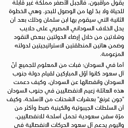
يقول مراقبون، فالجبل الأصفر مملكة غير قابلة
للحياة ولا بدّ لها من الوصول للبحر، وهي الخطوة
الثانية التي سيقوم بها ابن سلمان وذلك بعد أن
يحل الخلاف السوداني المصري على حلايب
وشلاتين من خلال إرضاء الدولتين ببعض النقود
وضمن هاتين المنطقتين الاستراتيجيتين لدولته
المزعومة.
أما في السودان؛ فبات من المعلوم للجميع أنّ
آل سعود كانوا أوّل المباركين لقيام دولة جنوب
السودان وانفصالها عن السودان، وكيف دعمت
هذه العائلة زعيم الانفصاليين في جنوب السودان
"جون غرنغ" بعشرات الشحنات من الأسلحة، وكيف
أن السلطات الجيبوتية والكينية ضبط وأكثر من
مرّة سفن سعودية تحمل أسلحة للانفصاليين،
واليوم يدعم آل سعود الحركات الانفصالية في