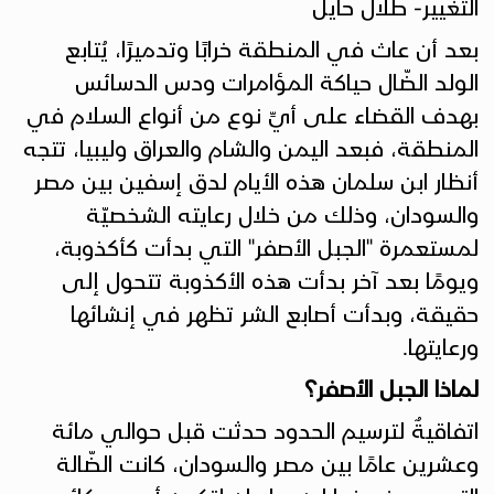
التغيير- طلال حايل
بعد أن عاث في المنطقة خرابًا وتدميرًا، يُتابع
الولد الضّال حياكة المؤامرات ودس الدسائس
بهدف القضاء على أيِّ نوع من أنواع السلام في
المنطقة، فبعد اليمن والشام والعراق وليبيا، تتجه
أنظار ابن سلمان هذه الأيام لدق إسفين بين مصر
والسودان، وذلك من خلال رعايته الشخصيّة
لمستعمرة "الجبل الأصفر" التي بدأت كأكذوبة،
ويومًا بعد آخر بدأت هذه الأكذوبة تتحول إلى
حقيقة، وبدأت أصابع الشر تظهر في إنشائها
ورعايتها.
لماذا الجبل الأصفر؟
اتفاقيةٌ لترسيم الحدود حدثت قبل حوالي مائة
وعشرين عامًا بين مصر والسودان، كانت الضّالة