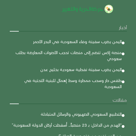
أخبار
اليمن يضرب سفينة وفاء السعودية في البحر الأحمر
منصة إكس تنضم إلى منصات تحجب الأصوات المعارضة بطلب
سعودي
اليمن يضرب سفينة نفطية سعودية بخليج عدن
طقس حار وسحب ممطرة وسط إهمال للبنية التحتية في
السعودية
مقالات
التطبيع السعودي الصهيوني والرسائل المتبادلة
“الهدم من الداخل: بـ 23 منصباً… أُسقطت أركان الدولة السعودية”
من المستفيد من فتح جبهة العراق؟