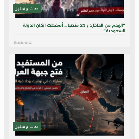
حدث وتحليل
“الهدم من الداخل: بـ 23 منصباً… أُسقطت أركان الدولة
السعودية”
2026-08-02
حدث وتحليل