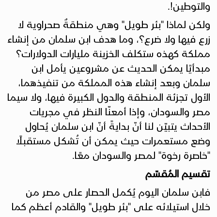
والتوطين!.
ولكن لماذا "بئر طويل" وهي منطقةٌ صحراوية لا
زرع فيها ولا ضرع؟، وما هدف ابن سلمان من إنشاء
مملكة كهذه ستكلف الخزينة مليارات الدولارات؟
مبدأيًا يمكن الحديث عن مشروعين يأمل ابن
سلمان وبعد إنشاء هذه المملكة من تنفيذهما،
الأول تجزئة المنطقة والدول الكبيرة فيها، ولا سيما
مصر والسودان، وإذا أمعنّا النظر في مجريات
الأحداث يتبيّن لنا أنّ بدايةً أنّ ابن سلمان يُحاول
وضع مستعمرات حيث يمكن أن تُشكل مستقبلًا
"خاصرة رخوة" لمصر والسودان معًا.
تقسيم المُقسّم
فابن سلمان اليوم يُكمل الحصار على مصر من
خلال استيلائه على "بئر طويل" والقادم أعظم كما