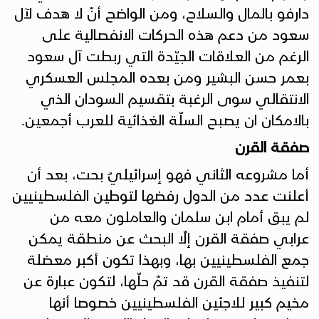
دارفو بالمال والسلاح، ومن الواضح أنّ لا هدف لآل
سعود من دعم هذه الحركات الانفصالية على
الرغم من العلاقات الجيّدة التي ربطت آل سعود
بعمر حسن البشير ومن بعده المجلس العسكري
الانتقالي سوى الرغبة بتقسيم السودان الذي
بالامكان ان يصبح السلّة الغذائية للعرب أجمعين.
صفقة القرن
أما مشروعه الثاني فهو إسرائيليٌ بحت، بعد أن
أعلنت عدد من الدول رفضها لتوطين الفلسطينيين
لم يبق أمام ابن سلمان والعاملون معه من
عرابي صفقة القرن إلّا البحث عن منطقة يمكن
جمع الفلسطينيين بها، وبهذا تكون أكبر معضلة
لتنفيذ صفقة القرن قد تمّ حلّها، لتكون عبارة عن
مخيم كبير للاجئين الفلسطينيين خصوصا أنها