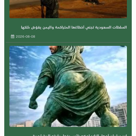
السلطات السعودية تجني أخطاءًها المتراكمة واليمن يقوّض مُلكها
2026-08-08
ابن سلمان أوصل البلاد لوضع بائس بفعل رؤيته المشؤومة