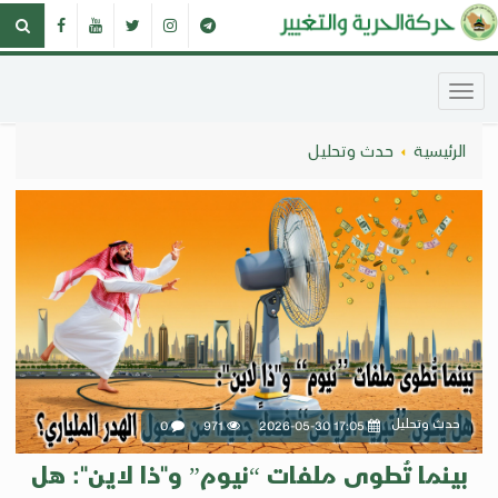
الرئيسية
حدث وتحليل
حدث وتحليل
0
971
2026-05-30 17:05
بينما تُطوى ملفات “نيوم” و"ذا لاين": هل