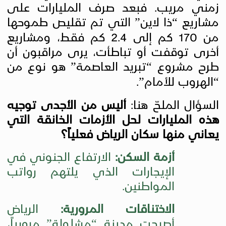
زمني مريب. فبعد صرف المليارات على
مشاريع “ذا لاين” التي تم تقليص طموحها
من 170 كم إلى 2.4 كم فقط، ومشاريع
أخرى توقفت أو تباطأت، يرى مراقبون أن
طرح مشروع “تبريد العاصمة” هو نوع من
“الهروب للأمام”.
السؤال الملحّ هنا:
أليس من الأجدى توجيه
هذه المليارات لحل الأزمات الخانقة التي
يعاني منها سكان الرياض فعلياً؟
أزمة السكن:
الارتفاع الجنوني في
الإيجارات الذي يلتهم رواتب
المواطنين.
الاختناقات المرورية:
الرياض
أصبحت مدينة “مشلولة” مرورياً،