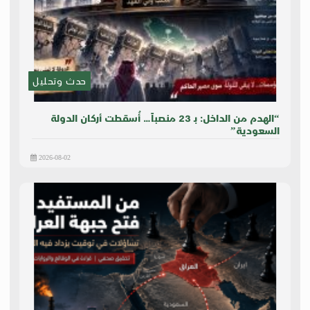
حدث وتحليل
“الهدم من الداخل: بـ 23 منصباً… أُسقطت أركان الدولة
السعودية”
2026-08-02