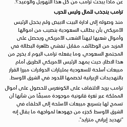
عن ماذا يبحث ترامب من كل هذا التهويل والوعيد؟.
ترامب ينجذب للمال وليس للحرب
منذ وصوله إلى ادارة البيت الابيض ولم يخجل الرئيس
الأمريكي بأن يطالب السعودية بنصيب من اموالها
وأموال شعبها ليهنأ الشعب الأمريكي ويحصل على
المزيد من الوظائف، مقابل تفشي ظاهرة البطالة في
المجتمع السعودي، وما يفعله ترامب اليوم لا يخرج من
هذا الاطار، حيث يمهد الرئيس الأمريكي الطريق
أمام
مبيعات أسلحة للسعودية بمليارات الدولارات مبررا القرار
بالتهديدات الإيرانية لخصمها اللدود في الشرق الأوسط.
ترامب يريد الالتفاف على الكونغرس للحصول على أموال
المملكة عبر ثغرة قانونية موجودة مسبقًا من شأنها أن
تسمح لها بتسريع مبيعات الأسلحة إلى الحلفاء في
الشرق الأوسط كجزء من جهودها لمواجهة ما يقال إنه
"تهديد إيراني متزايد".