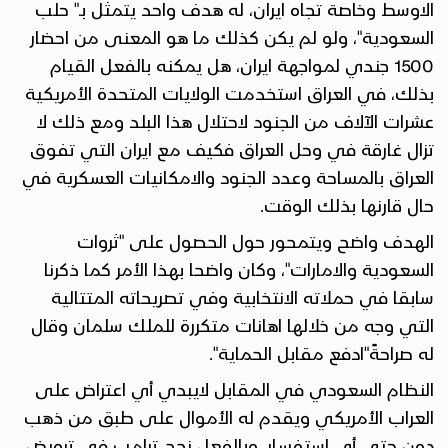
الاوسط وخاصة تجاه ايران، له هدف واحد يتمثل بـ" حلب
السعودية"، ولو لم يكن كذلك ما هو المعنى من احضار
1500 جندي لمواجهة ايران، هل يمكنه بالفعل القيام
بذلك، في العراق استخدمت الولايات المتحدة الأمريكية
عشرات الآلاف من الجنود لاحتلال هذا البلد ومع ذلك لا
تزال غارقة في وحل العراق فكيف مع ايران التي تفوق
العراق بالمساحة وعدد الجنود والامكانيات العسكرية في
حال قارنها بذلك الوقت.
الهدف واضح ويتمحور حول الحصول على "ثروات
السعودية والامارات"، وكان واضحا بهذا الأمر كما ذكرنا
سابقا في حملاته الانتخابية وفي تصريحاته المتتالية
التي وجه من خلالها اهانات متكررة للملك سلمان وقال
له صراحةً"ادفع مقابل الحماية".
النظام السعودي في المقابل لايبدي أي اعتراض على
العراب الأمريكي ويقدم له الأموال على طبق من ذهب
دون حتى أي استفسار، وبالفعل نجح ترامب في ترويض