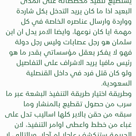
يستطيع تنفيذ مخططاته على المدى
البعيد اذا ما كان يريد التدخل بكل شاردة
وواردة وارسال عناصره الخاصة في كل
مهمة ايا كان نوعها، وايضا الامر يدل ان ابن
سلمان هو رجل عصابات وليس رجل دولة
فهو لا يفكر بعقل مؤسساتي بقدر ما هو
رئيس مافيا يريد الاشراف على التفاصيل
ولو كان قتل فرد في داخل القنصلية
السعودية.
وطريقة اختيار طريقة التنفيذ البشعة عبر ما
سرب من حصول تقطيع بالمنشار وما
سبقه من حقن بالابر كلها اساليب تدل على
غباء من خطط واعطى اوامر التنفيذ، لان
الجريمة ستنكشف عاجلا ام آجلا، وبالتالي لا