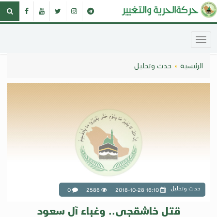
الرئيسية
حدث وتحليل
حدث وتحليل
0
2586
2018-10-28 16:10
قتل خاشقجي.. وغباء آل سعود