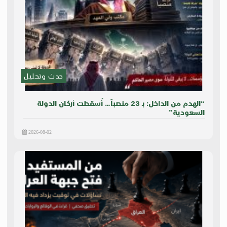
حدث وتحليل
“الهدم من الداخل: بـ 23 منصباً… أُسقطت أركان الدولة
السعودية”
2026-08-02