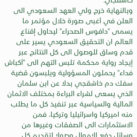
وبالنهاية خرج ولي العهد السعودي الى
العلن في أغبى صورة خلال مؤتمر ما
يسمى "دافوس الصحراء" ليحاول إقناع
العالم ان التحقيق السعو
دي يسير على
قدم وساق للوصول الى كل النتائج عبر
إيجاد رواية محكمة تلبس التهم الى "أكباش
فداء" يحملون المسؤولية ويلبسون قضية
سفك دم خاشقجي بدلا عن ابن سلمان
الذي يسعى لشراء البراءة بمختلف الاثمان
المالية والسياسية عبر تنفيذ كل ما يطلب
منه اميركيا واسرائيليا وتركيا، فمن
الاستثمارات الى الصفقات وغيرها من
وسائل دفع الاموال وصولا لتقديم كل