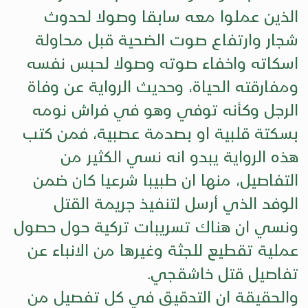
الذين عملوا معه سابقا وصولا لحدوث
شجار وارتفاع صوت الضحية قبل محاولة
اسكاته واخفاء صوته وصولا لحبس نفسه
ومفارقته الحياة، وحديث الرواية عن وفاة
الرجل وكأنه توفي وهو في فراش نومه
بسكتة قلبية او بصدمة عصبية، فمن كتب
هذه الرواية يبدو انه نسي الكثير من
التفاصيل، منها ان طبيبا شرعيا كان ضمن
الوفد الذي أرسل لتنفيذ جريمة القتل
ونسي ان هناك تسريبات تركية حول حصول
عملية تقطيع للجثة وغيرها من الانباء عن
تفاصيل قتل خاشقجي.
والحقيقة ان التدقيق في كل تفصيل من