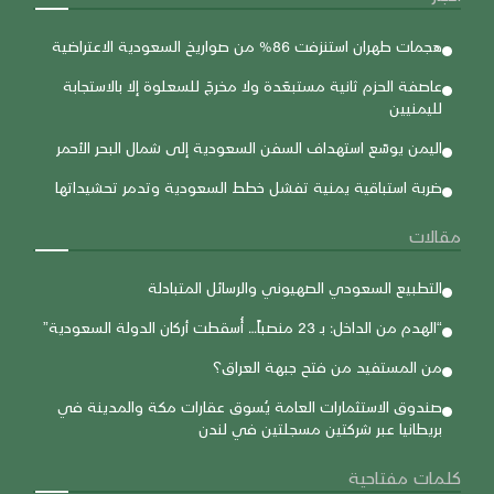
هجمات طهران استنزفت 86% من صواريخ السعودية الاعتراضية
عاصفة الحزم ثانية مستبعَدة ولا مخرجَ للسعلوة إلا بالاستجابة
لليمنيين
اليمن يوسّع استهداف السفن السعودية إلى شمال البحر الأحمر
ضربة استباقية يمنية تفشل خطط السعودية وتدمر تحشيداتها
مقالات
التطبيع السعودي الصهيوني والرسائل المتبادلة
“الهدم من الداخل: بـ 23 منصباً… أُسقطت أركان الدولة السعودية”
من المستفيد من فتح جبهة العراق؟
صندوق الاستثمارات العامة يُسوق عقارات مكة والمدينة في
بريطانيا عبر شركتين مسجلتين في لندن
كلمات مفتاحية