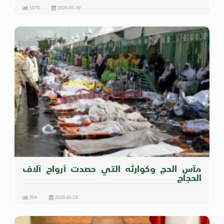
1070
2026-05-30
مآس الحج وكوارثه التي حصدت أرواح آلاف
الحجاج
904
2026-05-28