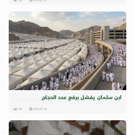
782
2026-07-21
ابن سلمان يفشل برفع عدد الحجاج
766
2026-07-19