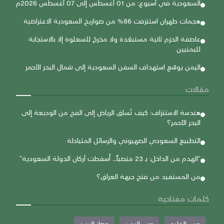
السعودية في أسبوع: من 01 أغسطس إلى 07 أغسطس 2026م
هجمات طهران استنزفت 86% من صواريخ السعودية الاعتراضية
عاصفة الحزم ثانية مستبعَدة ولا مخرجَ للسعلوة إلا بالاستجابة
لليمنيين
اليمن يوسّع استهداف السفن السعودية إلى شمال البحر الأحمر
مقالات
هندسة الاستنزاف: كيف تُساق الرياض إلى الفخ من الوديعة إلى
البحر الأحمر؟
التطبيع السعودي الصهيوني والرسائل المتبادلة
“الهدم من الداخل: بـ 23 منصباً… أُسقطت أركان الدولة السعودية”
من المستفيد من فتح جبهة العراق؟
كلمات مفتاحية
حرب الخليج
حرب اليمن
حصار اليمن